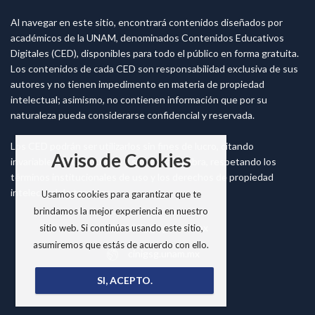
Al navegar en este sitio, encontrará contenidos diseñados por
académicos de la UNAM, denominados Contenidos Educativos
Digitales (CED), disponibles para todo el público en forma gratuita.
Los contenidos de cada CED son responsabilidad exclusiva de sus
autores y no tienen impedimento en materia de propiedad
intelectual; asimismo, no contienen información que por su
naturaleza pueda considerarse confidencial y reservada.
Los CED podrán ser utilizarlos sin fines de lucro, citando
Aviso de Cookies
invariablemente la fuente y sin alterar la obra, respetando los
términos institucionales de uso y los derechos de propiedad
intelectual de terceros.
Usamos cookies para garantizar que te
brindamos la mejor experiencia en nuestro
cinig@sg.unam.mx
sitio web. Si continúas usando este sitio,
asumiremos que estás de acuerdo con ello.
cinigsg.unam.mx
SI, ACEPTO.